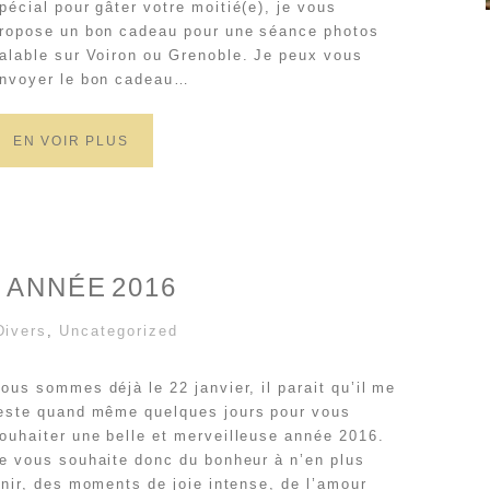
pécial pour gâter votre moitié(e), je vous
ropose un bon cadeau pour une séance photos
alable sur Voiron ou Grenoble. Je peux vous
nvoyer le bon cadeau…
EN VOIR PLUS
 ANNÉE 2016
Divers
,
Uncategorized
ous sommes déjà le 22 janvier, il parait qu’il me
este quand même quelques jours pour vous
ouhaiter une belle et merveilleuse année 2016.
e vous souhaite donc du bonheur à n’en plus
inir, des moments de joie intense, de l’amour