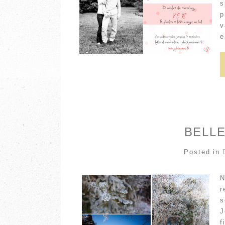
s
p
v
e
BELLE
Posted in
N
r
s
J
f