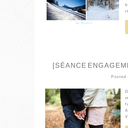
b
r
[SÉANCE ENGAGEME
Posted
D
m
f
A
V