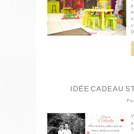
p
é
o
c
D
IDÉE CADEAU S
Po
V
p
?