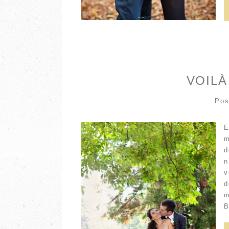
VOILÀ
Pos
E
m
d
n
v
d
m
B