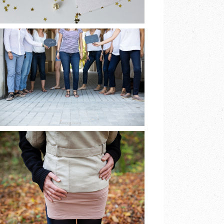
[BIENTÔT]
BABYSHOWER À
GRENOBLE
EN LIRE PLUS
PHOTOGRAPHE DE
COUPLE
GRENOBLE A&V
EN LIRE PLUS