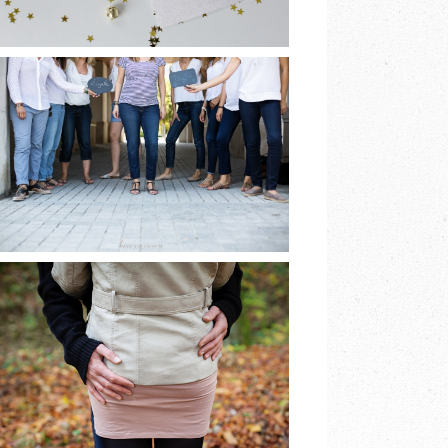
[BIENTÔT]
BABYSHOWER À
GRENOBLE
EN LIRE PLUS
PHOTOGRAPHE DE
COUPLE
GRENOBLE A&V
EN LIRE PLUS