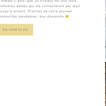
 femme » ainsi que 10 fichiers HD aux trois
remières dames qui me contacteront par mail
jusqu’à minuit) Profitez de votre journée
nsoleillée mesdames, bon dimanche
EN VOIR PLUS