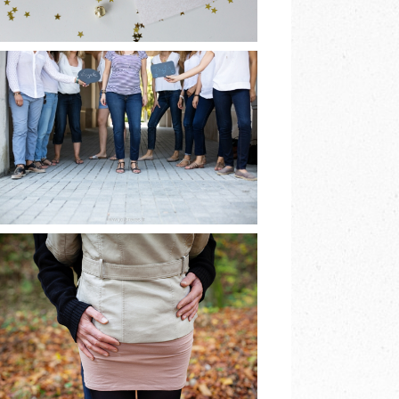
[BIENTÔT]
BABYSHOWER À
GRENOBLE
EN LIRE PLUS
PHOTOGRAPHE DE
COUPLE
GRENOBLE A&V
EN LIRE PLUS