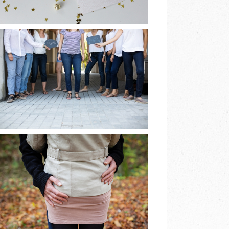
[BIENTÔT]
BABYSHOWER À
GRENOBLE
EN LIRE PLUS
PHOTOGRAPHE DE
COUPLE
GRENOBLE A&V
EN LIRE PLUS