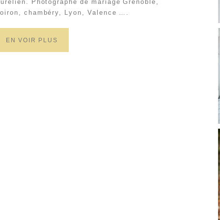
urélien. Photographe de mariage Grenoble,
oiron, chambéry, Lyon, Valence ….
EN VOIR PLUS