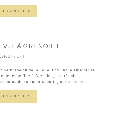
EN VOIR PLUS
EVJF À GRENOBLE
osted in
Evjf
n petit aperçu de la Jolie Hind venue enterrer sa
ie de jeune fille à Grenoble, bientôt plus
e photos de se super shooting entre copines.
EN VOIR PLUS