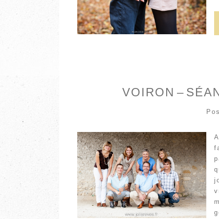
VOIRON – SÉA
Pos
A
f
p
q
j
v
m
g