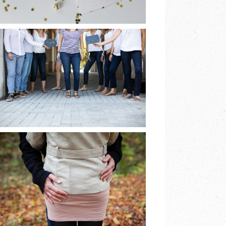
[BIENTÔT]
BABYSHOWER À
GRENOBLE
EN LIRE PLUS
PHOTOGRAPHE DE
COUPLE
GRENOBLE A&V
EN LIRE PLUS