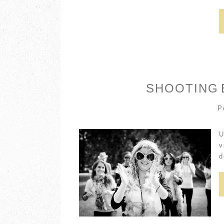
SHOOTING 
P
U
v
d