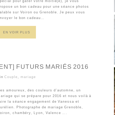
pécial pour gâter votre moitié(e), je vous
ropose un bon cadeau pour une séance photos
alable sur Voiron ou Grenoble. Je peux vous
nvoyer le bon cadeau…
EN VOIR PLUS
NT] FUTURS MARIÉS 2016
 in
Couple
,
mariage
es amoureux, des couleurs d’automne, un
ariage qui se prépare pour 2016 et nous voilà à
aire la séance engagement de Vanessa et
urélien. Photographe de mariage Grenoble,
oiron, chambéry, Lyon, Valence ….