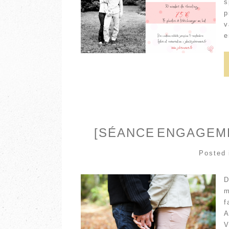
s
p
v
e
[SÉANCE ENGAGEME
Posted
D
m
f
A
V