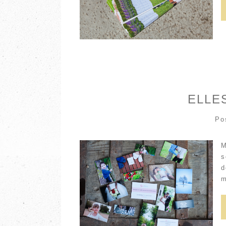
ELLES
Po
M
s
d
m