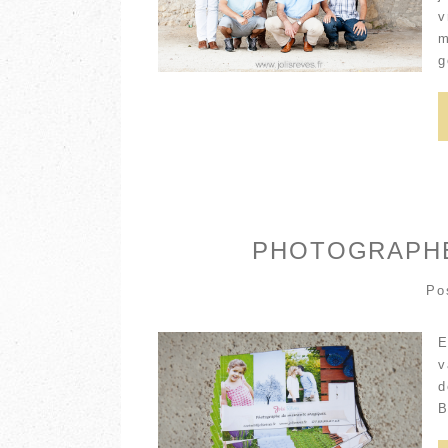
v
m
g
PHOTOGRAPHE
Po
E
v
d
B