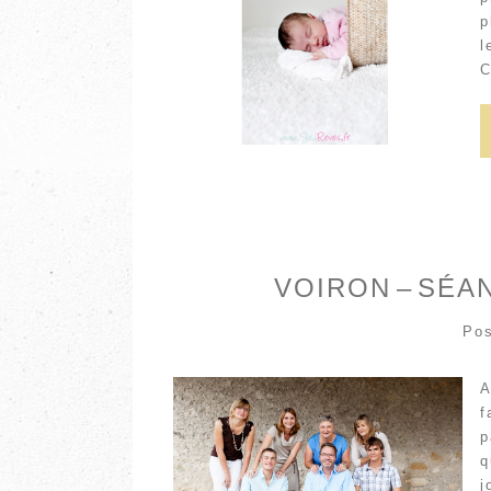
p
l
C
VOIRON – SÉA
Pos
A
f
p
q
j