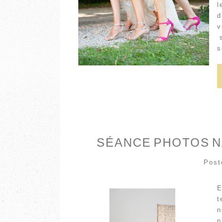
l
d
v
s
s
SÉANCE PHOTOS N
Post
E
t
n
p