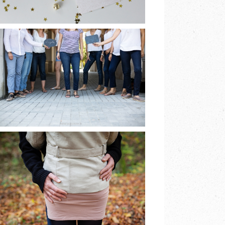
[BIENTÔT]
BABYSHOWER À
GRENOBLE
EN LIRE PLUS
PHOTOGRAPHE DE
COUPLE
GRENOBLE A&V
EN LIRE PLUS