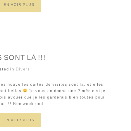
EN VOIR PLUS
 SONT LÀ !!!
sted in
Divers
es nouvelles cartes de visites sont là, et elles
ont belles
Je vous en donne une ? même si je
ois avouer que je les garderais bien toutes pour
oi !!! Bon week end
EN VOIR PLUS